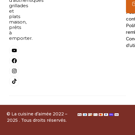
d’authentiques
grillades
Rép
et
Poli
plats
conf
maison,
Poli
prêts
rem
à
emporter.
Cond
d'ut
© La cuisine d’aimée 2022 –
2025 . Tous droits réservés.