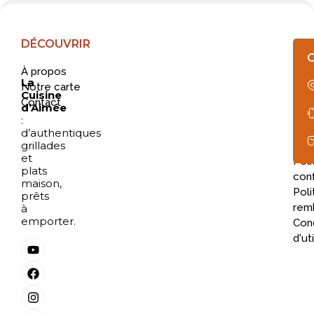
DÉCOUVRIR
AI
À propos
&
La
Notre carte
SU
Cuisine
Contact
d’Aimée
Que
:
&
d’authentiques
grillades
Rép
et
Poli
plats
conf
maison,
Poli
prêts
rem
à
emporter.
Cond
d'ut